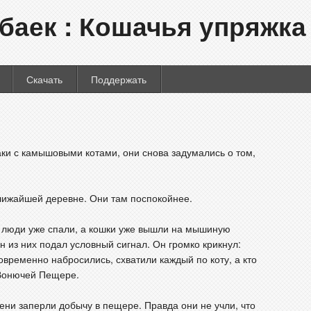
баек : Кошачья упряжка
Скачать
Поддержать
аки с камышовыми котами, они снова задумались о том,
ближайшей деревне. Они там поспокойнее.
 люди уже спали, а кошки уже вышли на мышиную
н из них подал условный сигнал. Он громко крикнул:
новременно набросились, схватили каждый по коту, а кто
к Вонючей Пещере.
мени заперли добычу в пещере. Правда они не учли, что