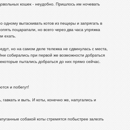
довольных кошек - неудобно. Пришлось им ночевать
о одному вытаскивать котов из пещеры и запрягать в
о опять поцарапали, но всего через два часа упряжка
ли ехать.
поедут, но на самом деле тележка не сдвинулась с места,
 Они собирались при первой же возможности добраться
Некоторые пытались добраться до них прямо сейчас.
ются и побегут!
ь, гавкать и выть. И коты, конечно же, напугались и
апуганные собакой коты стремятся побыстрее залезть