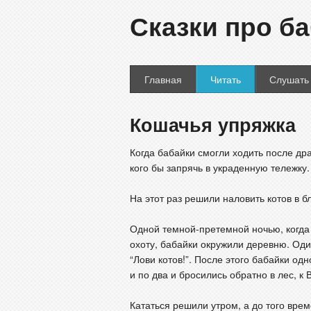
Сказки про ба
Главная
Читать
Слушать
Кошачья упряжка
Когда бабайки смогли ходить после др
кого бы запрячь в украденную тележку.
На этот раз решили наловить котов в 
Одной темной-претемной ночью, когда
охоту, бабайки окружили деревню. Оди
“Лови котов!”. После этого бабайки од
и по два и бросились обратно в лес, 
Кататься решили утром, а до того вре