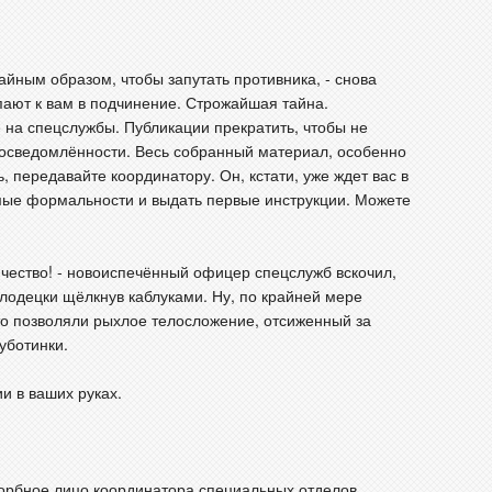
йным образом, чтобы запутать противника, - снова
пают к вам в подчинение. Строжайшая тайна.
е на спецслужбы. Публикации прекратить, чтобы не
 осведомлённости. Весь собранный материал, особенно
 передавайте координатору. Он, кстати, уже ждет вас в
мые формальности и выдать первые инструкции. Можете
ество! - новоиспечённый офицер спецслужб вскочил,
лодецки щёлкнув каблуками. Ну, по крайней мере
то позволяли рыхлое телосложение, отсиженный за
уботинки.
и в ваших руках.
орбное лицо координатора специальных отделов.