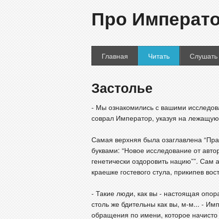
Про Императо
Главная
Читать
Слушать
Застолье
- Мы ознакомились с вашими исследов
соврал Император, указуя на лежащую 
Самая верхняя была озаглавлена “Пра
буквами: “Новое исследование от автор
генетически оздоровить нацию””. Сам 
краешке гостевого стула, прикипев во
- Такие люди, как вы - настоящая опо
столь же бдительны как вы, м-м... - Им
обращения по имени, которое начисто 