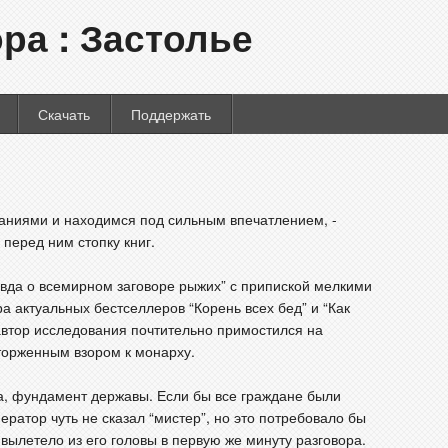
ра : Застолье
Скачать
Поддержать
аниями и находимся под сильным впечатлением, -
перед ним стопку книг.
вда о всемирном заговоре рыжих” с припиской мелкими
а актуальных бестселлеров “Корень всех бед” и “Как
автор исследования почтительно примостился на
сторженным взором к монарху.
ра, фундамент державы. Если бы все граждане были
ператор чуть не сказал “мистер”, но это потребовало бы
вылетело из его головы в первую же минуту разговора.