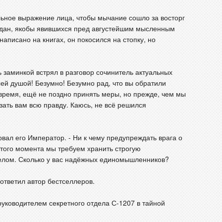
ьное выражение лица, чтобы мычание сошло за восторг
ждан, якобы явившихся пред августейшим мысленным
написано на книгах, он покосился на стопку, но
ь заминкой встрял в разговор сочинитель актуальных
всей душой! Безумно! Безумно рад, что вы обратили
время, ещё не поздно принять меры, но прежде, чем мы
зать вам всю правду. Каюсь, не всё решился
орвал его Император. - Ни к чему предупреждать врага о
этого момента мы требуем хранить строгую
елом. Сколько у вас надёжных единомышленников?
 ответил автор бестселлеров.
 руководителем секретного отдела С-1207 в тайной