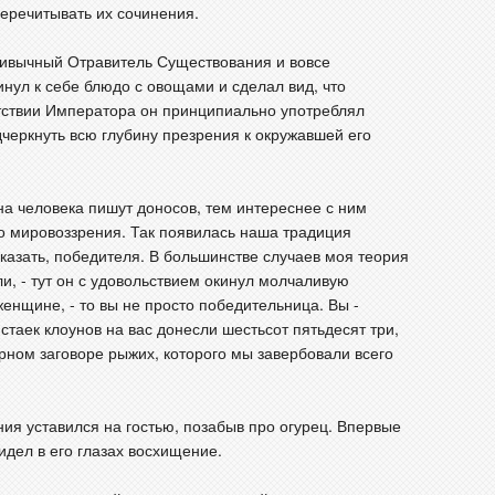
перечитывать их сочинения.
ривычный Отравитель Существования и вовсе
нул к себе блюдо с овощами и сделал вид, что
тствии Императора он принципиально употреблял
черкнуть всю глубину презрения к окружавшей его
на человека пишут доносов, тем интереснее с ним
о мировоззрения. Так появилась наша традиция
сказать, победителя. В большинстве случаев моя теория
и, - тут он с удовольствием окинул молчаливую
женщине, - то вы не просто победительница. Вы -
стаек клоунов на вас донесли шестьсот пятьдесят три,
рном заговоре рыжих, которого мы завербовали всего
ния уставился на гостью, позабыв про огурец. Впервые
идел в его глазах восхищение.