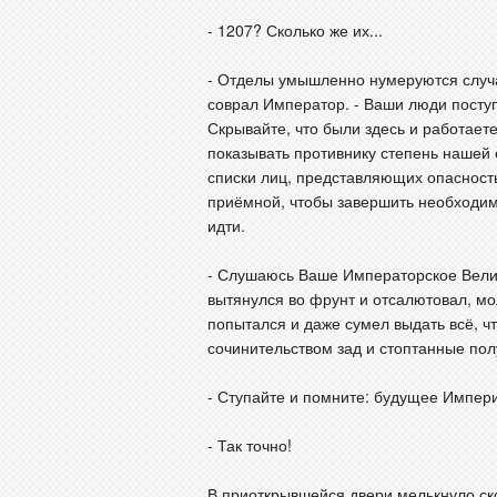
- 1207? Сколько же их...
- Отделы умышленно нумеруются случа
соврал Император. - Ваши люди посту
Скрывайте, что были здесь и работает
показывать противнику степень нашей
списки лиц, представляющих опасность,
приёмной, чтобы завершить необходи
идти.
- Слушаюсь Ваше Императорское Велич
вытянулся во фрунт и отсалютовал, мо
попытался и даже сумел выдать всё, ч
сочинительством зад и стоптанные пол
- Ступайте и помните: будущее Импери
- Так точно!
В приоткрывшейся двери мелькнуло ск