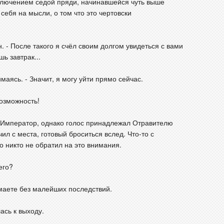
ключением седой пряди, начинавшейся чуть выше
себя на мысли, о том что это чертовски
н. - После такого я счёл своим долгом увидеться с вами
ь завтрак...
маясь. - Значит, я могу уйти прямо сейчас.
возможность!
о Император, однако голос принадлежал Отравителю
л с места, готовый броситься вслед. Что-то с
о никто не обратил на это внимания.
его?
думаете без малейших последствий.
ась к выходу.